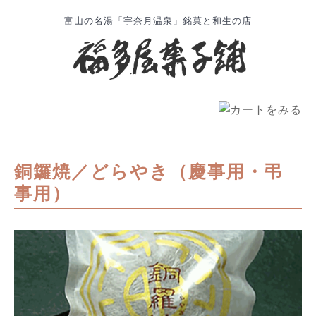
富山の名湯「宇奈月温泉」銘菓と和生の店
銅鑼焼／どらやき（慶事用・弔
事用）